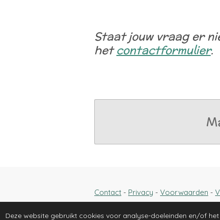
Staat jouw vraag er ni
het
contactformulier
.
Ma
Contact
-
Privacy
-
Voorwaarden
-
V
Deze website gebruikt cookies voor analyse-doeleinden en/of het 