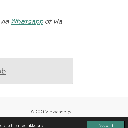
 via
Whatsapp
of via
eb
rwendogs
Powered by
JouwWeb
gaat u hiermee akkoord.
Akkoord