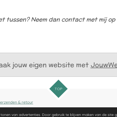
et tussen? Neem dan contact met mij op
ak jouw eigen website met
JouwW
TOP
erzenden & retour
© 2021 Ve
tonen van advertenties. Door gebruik te blijven maken van de site 