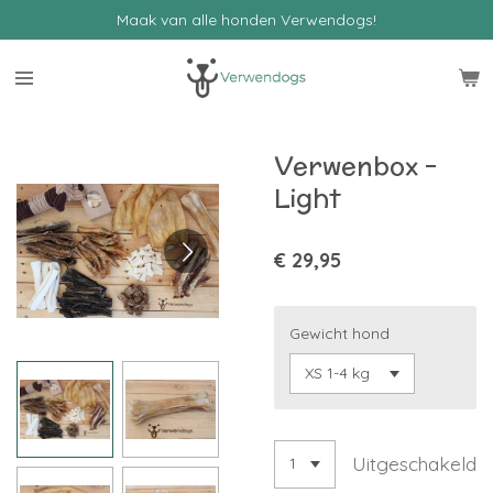
Maak van alle honden Verwendogs!
Ga
direct
naar
de
hoofdinhoud
Verwenbox -
Light
€ 29,95
Gewicht hond
Uitgeschakeld